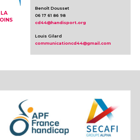
Benoît Dousset
 LA
06 17 61 86 98
MOINS
cd44@handisport.org
Louis Gilard
communicationcd44@gmail.com