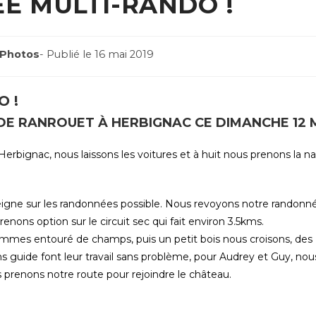
E MULTI-RANDO !
Post
 Photos
- Publié le 16 mai 2019
published:
 !
DE RANROUET À HERBIGNAC CE DIMANCHE 12 M
Herbignac, nous laissons les voitures et à huit nous prenons la n
seigne sur les randonnées possible. Nous revoyons notre randonné
nons option sur le circuit sec qui fait environ 3.5kms.
sommes entouré de champs, puis un petit bois nous croisons, des
s guide font leur travail sans problème, pour Audrey et Guy, no
s prenons notre route pour rejoindre le château.