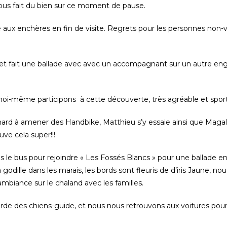
l nous fait du bien sur ce moment de pause.
 aux enchères en fin de visite. Regrets pour les personnes non-
et fait une ballade avec avec un accompagnant sur un autre engin
t moi-même participons à cette découverte, très agréable et sport
ard à amener des Handbike, Matthieu s’y essaie ainsi que Magal
uve cela super!!!
 le bus pour rejoindre « Les Fossés Blancs » pour une ballade en
dille dans les marais, les bords sont fleuris de d’iris Jaune, no
ambiance sur le chaland avec les familles.
rde des chiens-guide, et nous nous retrouvons aux voitures pour