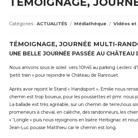
TÉMOIGNAGE, JOURNÉ
Post
Catégories :
ACTUALITÉS
/
Médiathèque
/
Vidéos et
Category:
TÉMOIGNAGE, JOURNÉE MULTI-RANDO
‌UNE BELLE JOURNÉE PASSÉE AU CHÂTEAU 
Nous arrivons sous le soleil vers 10h45 au parking Leclerc d’
‘petit train » pour rejoindre le Château de Ranrouet.
Après avoir rejoint le Stand « Handisport », Emilie nous ren
chemin est trop boueux, pour les poussettes et pmr. nous pre
La ballade est très agréable, sur un chemin de terre,nous 
promeneurs à cheval, en calèche, des randonneurs, les chien
« ‘Longle » puis nous rejoignons en lisière Herbignac et nou
Jean-Luc pousse Matthieu car le chemin est long.