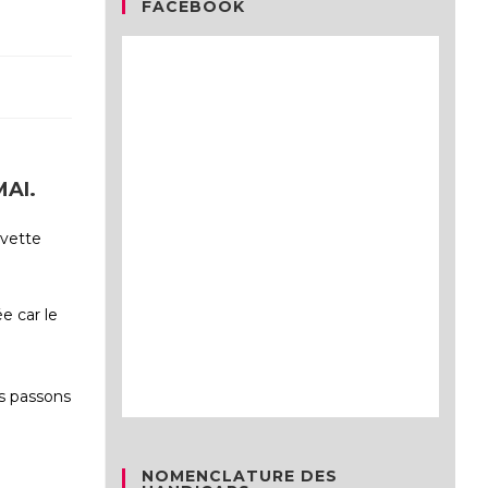
FACEBOOK
AI.
avette
e car le
us passons
NOMENCLATURE DES