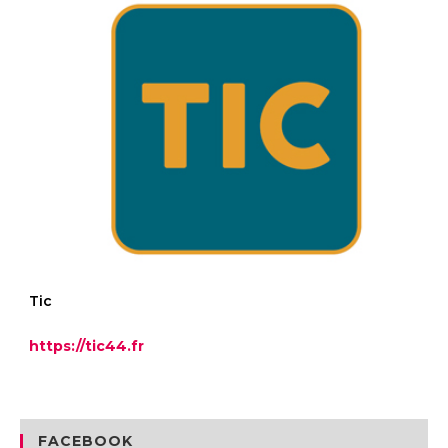
Tic
https://
tic44
.fr
FACEBOOK