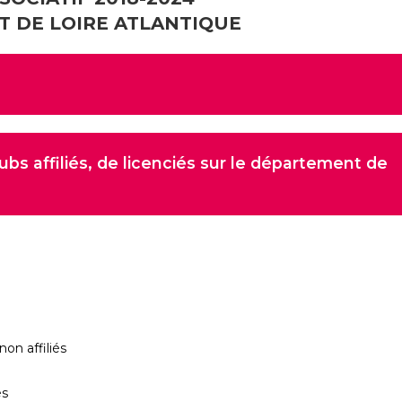
T DE LOIRE ATLANTIQUE
s affiliés, de licenciés sur le département de
on affiliés
és