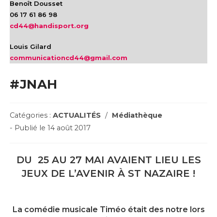
Benoît Dousset
06 17 61 86 98
cd44@handisport.org
Louis Gilard
communicationcd44@gmail.com
#JNAH
Post
Catégories :
ACTUALITÉS
/
Médiathèque
Category:
Post
- Publié le 14 août 2017
published:
DU 25 AU 27 MAI AVAIENT LIEU LES
JEUX DE L’AVENIR À ST NAZAIRE !
La comédie musicale Timéo était des notre lors