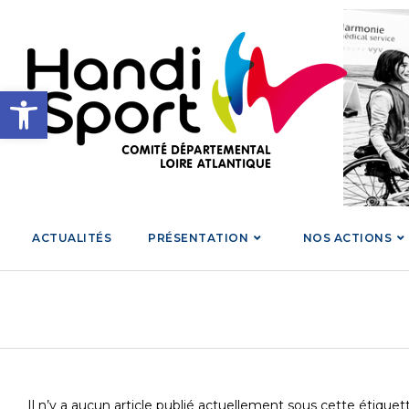
Skip
to
content
Ouvrir la barre d’outils
ACTUALITÉS
PRÉSENTATION
NOS ACTIONS
Il n’y a aucun article publié actuellement sous cette étiquet