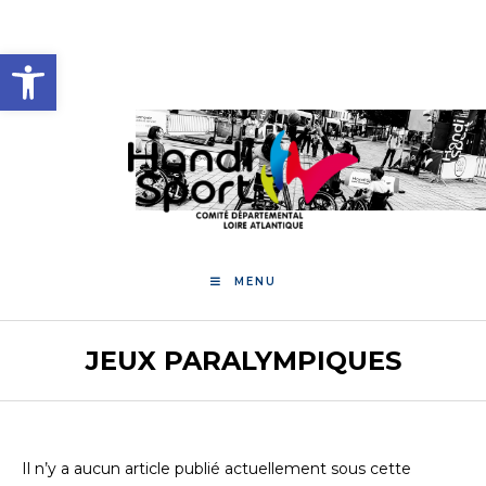
Skip
to
Ouvrir la barre d’outils
content
MENU
JEUX PARALYMPIQUES
Il n’y a aucun article publié actuellement sous cette