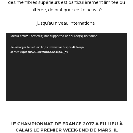
des membres supérieurs est particulièrement limitée ou
altérée, de pratiquer cette activité
jusqu’au niveau international.
Lecteur
Media error: Format(s) not supported or source(s) not found
vidéo
Télécharger le fichier: https://www.handisport44.fr/wp-
content/uploads/2017/07/BOCCIA.mp4?_=1
LE CHAMPIONNAT DE FRANCE 2017 A EU LIEU À
CALAIS LE PREMIER WEEK-END DE MARS, IL