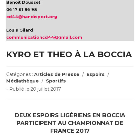
Benoît Dousset
06 17 61 86 98
cd44@handisport.org
Louis Gilard
communicationcd44@gmail.com
KYRO ET THEO À LA BOCCIA
Post
Catégories :
Articles de Presse
/
Espoirs
/
Category:
Médiathèque
/
Sportifs
Post
- Publié le 20 juillet 2017
published:
DEUX ESPOIRS LIGÉRIENS EN BOCCIA
PARTICIPENT AU CHAMPIONNAT DE
FRANCE 2017