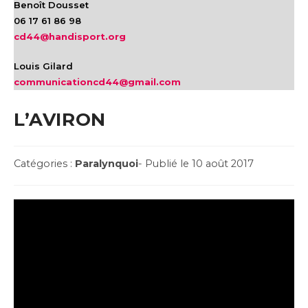
Benoît Dousset
06 17 61 86 98
cd44@handisport.org
Louis Gilard
communicationcd44@gmail.com
L’AVIRON
Post
Post
Catégories :
Paralynquoi
- Publié le 10 août 2017
Category:
published: