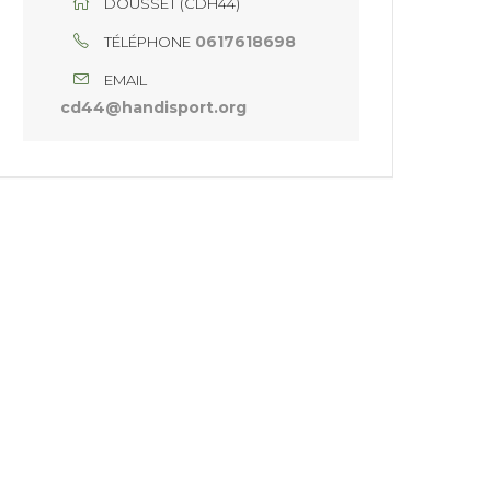
DOUSSET (CDH44)
0617618698
TÉLÉPHONE
EMAIL
cd44@handisport.org