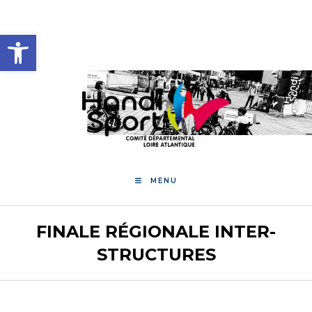
Skip
to
Ouvrir la barre d’outils
content
MENU
FINALE RÉGIONALE INTER-
STRUCTURES