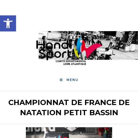
Skip
to
Ouvrir la barre d’outils
content
MENU
CHAMPIONNAT DE FRANCE DE
NATATION PETIT BASSIN