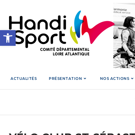
Skip
to
content
Ouvrir la barre d’outils
ACTUALITÉS
PRÉSENTATION
NOS ACTIONS