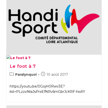
Le foot à 7
Post
Post
Paralynquoi
10 août 2017
category:
published:
https://youtu.be/0GojH0Rwv3E?
list=PLzzoNlaJsPrxEfNRv6mGbrJcKRF-hixXY