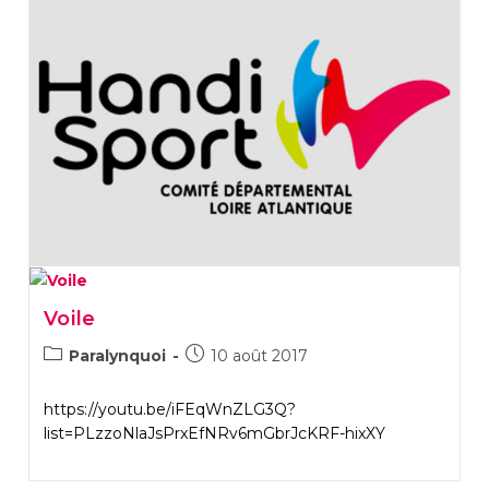
Voile
Post
Post
Paralynquoi
10 août 2017
category:
published:
https://youtu.be/iFEqWnZLG3Q?
list=PLzzoNlaJsPrxEfNRv6mGbrJcKRF-hixXY