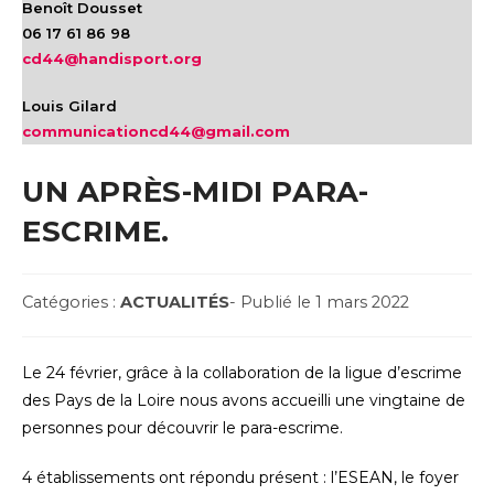
Benoît Dousset
06 17 61 86 98
cd44@handisport.org
Louis Gilard
communicationcd44@gmail.com
UN APRÈS-MIDI PARA-
ESCRIME.
Post
Post
Catégories :
ACTUALITÉS
- Publié le 1 mars 2022
Category:
published:
Le 24 février, grâce à la collaboration de la ligue d’escrime
des Pays de la Loire nous avons accueilli une vingtaine de
personnes pour découvrir le para-escrime.
4 établissements ont répondu présent : l’ESEAN, le foyer