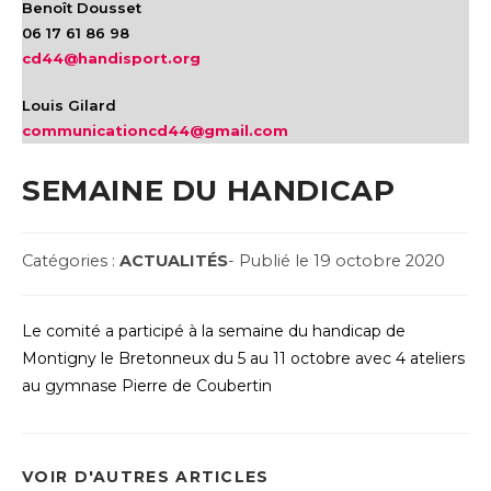
Benoît Dousset
06 17 61 86 98
cd44@handisport.org
Louis Gilard
communicationcd44@gmail.com
SEMAINE DU HANDICAP
Post
Post
Catégories :
ACTUALITÉS
- Publié le 19 octobre 2020
Category:
published:
Le comité a participé à la semaine du handicap de
Montigny le Bretonneux du 5 au 11 octobre avec 4 ateliers
au gymnase Pierre de Coubertin
VOIR D'AUTRES ARTICLES