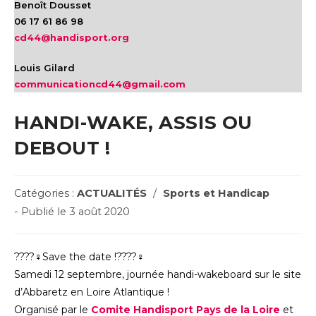
Benoît Dousset
06 17 61 86 98
cd44@handisport.org
Louis Gilard
communicationcd44@gmail.com
HANDI-WAKE, ASSIS OU
DEBOUT !
Post
Catégories :
ACTUALITÉS
/
Sports et Handicap
Category:
Post
- Publié le 3 août 2020
published:
????‍♀️Save the date !????‍♀️
Samedi 12 septembre, journée handi-wakeboard sur le site
d’Abbaretz en Loire Atlantique !
Organisé par le
Comite Handisport Pays de la Loire
et